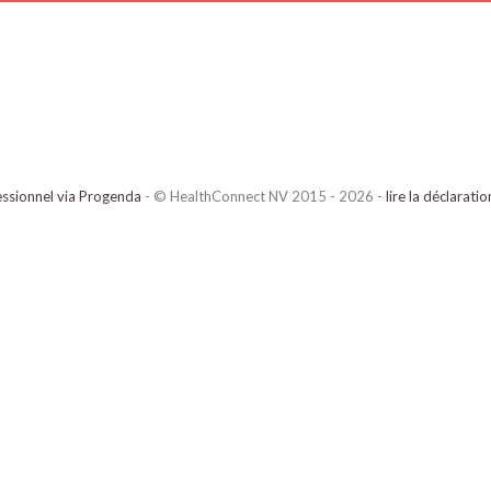
ssionnel via Progenda
- © HealthConnect NV 2015 - 2026 -
lire la déclarati