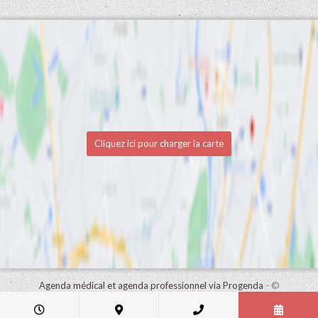
Cliquez ici pour charger la carte
Agenda médical et agenda professionnel via Progenda
- ©
HealthConnect NV 2015 - 2026 -
lire la déclaration de confidentialité
de ce cabinet