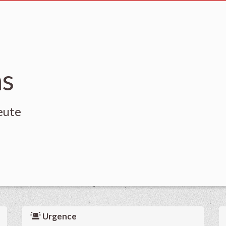
ns
eute
Urgence