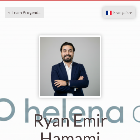
< Team Progenda
Français
Ryan Emir
Hamami