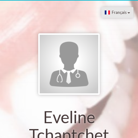
Français
Eveline
Tchaptchet