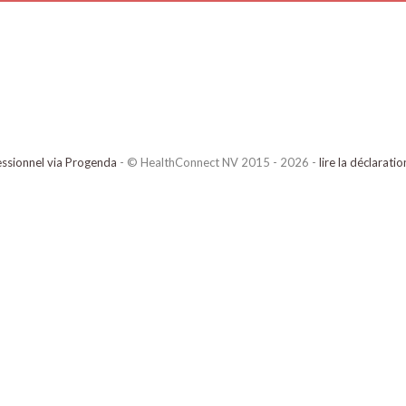
ssionnel via Progenda
- © HealthConnect NV 2015 - 2026 -
lire la déclarati