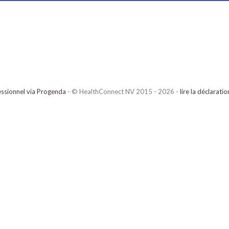
ssionnel via Progenda
- © HealthConnect NV 2015 - 2026 -
lire la déclarati