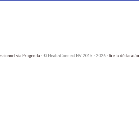
ssionnel via Progenda
- © HealthConnect NV 2015 - 2026 -
lire la déclarati