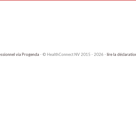
ssionnel via Progenda
- © HealthConnect NV 2015 - 2026 -
lire la déclarati