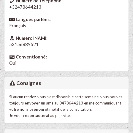
Numéro de téléphone:
+32478644213
Langues parlées:
Français
Numéro INAMI:
53156889521
Conventionné:
Oui
Consignes
Si aucun rendez-vous n'est disponible cette semaine, vous pouvez
toujours
envoyer
un
sms
au 0478644213 en me communiquant
votre
nom
,
prénom
et
motif
de la consultation.
Je vous
recontacterai
au plus vite.