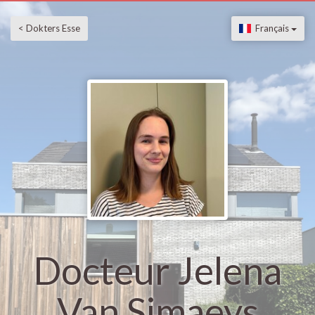
< Dokters Esse
Français
Docteur Jelena
Van Simaeys