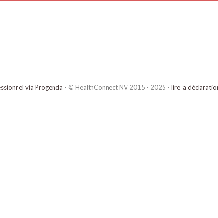
ssionnel via Progenda
- © HealthConnect NV 2015 - 2026 -
lire la déclarati