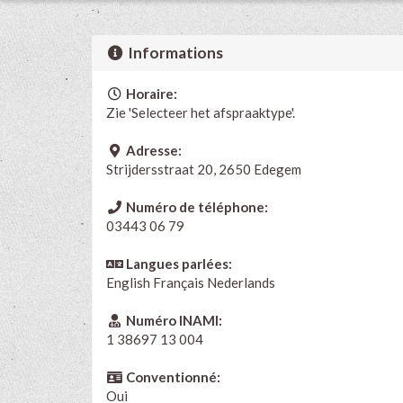
Informations
Horaire:
Zie 'Selecteer het afspraaktype'.
Adresse:
Strijdersstraat 20, 2650 Edegem
Numéro de téléphone:
03443 06 79
Langues parlées:
English
Français
Nederlands
Numéro INAMI:
1 38697 13 004
Conventionné:
Oui