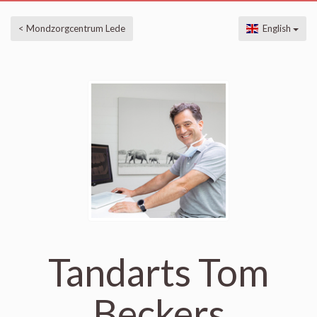
< Mondzorgcentrum Lede
English
Tandarts Tom
Beckers