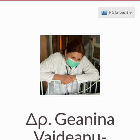
Ελληνικά
Δρ. Geanina
Vaideanu-