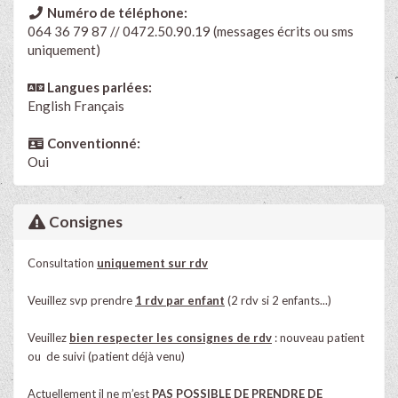
Numéro de téléphone:
064 36 79 87 // 0472.50.90.19 (messages écrits ou sms
uniquement)
Langues parlées:
English
Français
Conventionné:
Oui
Consignes
Consultation
uniquement sur rdv
Veuillez svp prendre
1 rdv par enfant
(2 rdv si 2 enfants...)
Veuillez
bien respecter les consignes de rdv
:
nouveau patient
ou
de suivi
(patient déjà venu)
Actuellement il ne m’est
PAS
POSSIBLE
DE
PRENDRE
DE