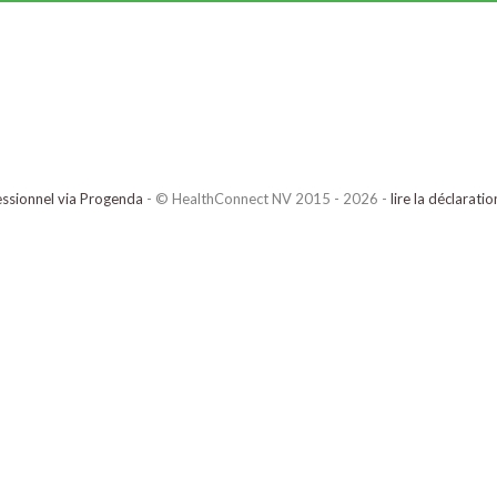
ssionnel via Progenda
- © HealthConnect NV 2015 - 2026 -
lire la déclarati