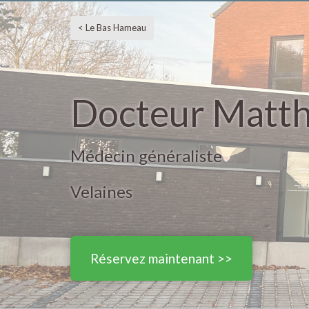
< Le Bas Hameau
Docteur Matth
Médecin généraliste
Velaines
Réservez maintenant >>