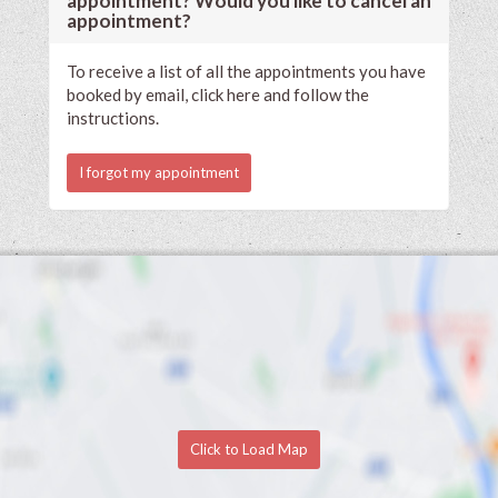
appointment? Would you like to cancel an
appointment?
To receive a list of all the appointments you have
booked by email, click here and follow the
instructions.
I forgot my appointment
Click to Load Map