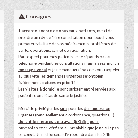
Consignes
J'accepte encore de nouveaux patients
, merci de
prendre un rdv de 1ère consultation pour lequel vous
préparerez la liste de vos médicaments, problèmes de
santé, opérations, carnet de vaccination.
Par respect pour mes patients, je ne réponds pas au
téléphone pendant les consultations mais laissez-moi un
message vocal
et je ne manquerai pas de vous rappeler
au plus vite, les
demandes urgentes
seront bien
évidemment traitées en priorité !
Les
visites à domicile
sont strictement réservées aux
patients dont l'état de santé le justifie.
Merci de privilégier les
sms
pour les
demandes non
urgentes
(renouvellement d'ordonnance, questions,...)
durant les heures de travail (8-18h) jours
ouvrables
et en vérifiant au préalable que je ne suis pas
en congé. Je m'efforcerai d'y répondre dans les 24h