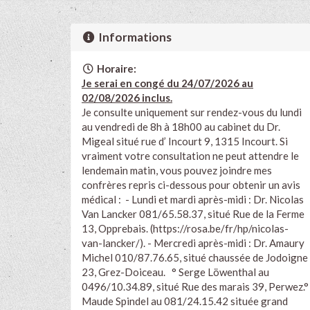
Informations
Horaire:
Je serai en congé du 24/07/2026 au
02/08/2026 inclus.
Je consulte uniquement sur rendez-vous du lundi
au vendredi de 8h à 18h00 au cabinet du Dr.
Migeal situé rue d’ Incourt 9, 1315 Incourt. Si
vraiment votre consultation ne peut attendre le
lendemain matin, vous pouvez joindre mes
confrères repris ci-dessous pour obtenir un avis
médical : - Lundi et mardi après-midi : Dr. Nicolas
Van Lancker 081/65.58.37, situé Rue de la Ferme
13, Opprebais. (
https://rosa.be/fr/hp/nicolas-
van-lancker/). -
Mercredi après-midi : Dr. Amaury
Michel 010/87.76.65, situé chaussée de Jodoigne
23, Grez-Doiceau. ° Serge Löwenthal au
0496/10.34.89, situé Rue des marais 39, Perwez.°
Maude Spindel au 081/24.15.42 située grand