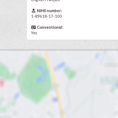
NIHII number:
1-89618-17-100
Conventional:
Yes