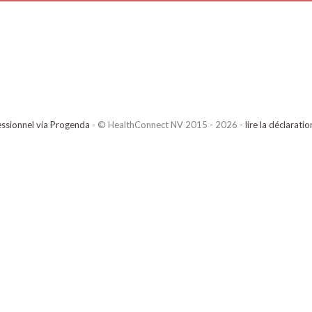
ssionnel via Progenda
- © HealthConnect NV 2015 - 2026 -
lire la déclarati