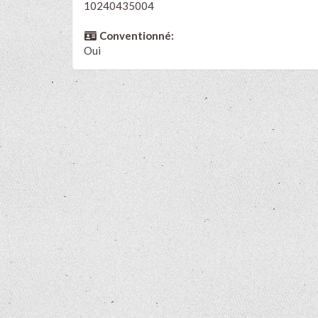
10240435004
Conventionné:
Oui