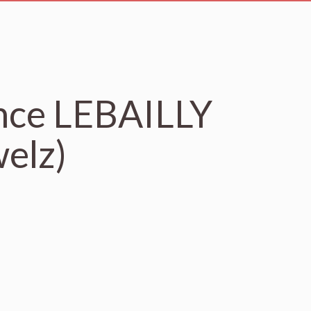
nce LEBAILLY
elz)