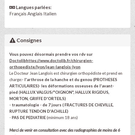
Langues parlées:
Français Anglais Italien
Consignes
Vous pouvez désormais prendre vos rdv sur
Doctolib
https://www.doctolib.fr/chirurgien-
orthopediste/lyon/jean-langlois-lyon
Le Docteur Jean Langlois est chirurgien orthopédiste et prend en
charge:
- l'arthrose de la hanche et du genou (PROTHESES
ARTICULAIRES)
- les déformations osseuses de l'avant-
pied
(
HALLUX VALGUS/"OIGNON", HALLUX RIGIDUS,
MORTON, GRIFFE D'ORTEILS)
- traumatologie - de 7 jours ( FRACTURES DE CHEVILLE,
RUPTURE TENDON D'ACHILLE)
-
PAS DE PEDIATRIE
(minimum 18 ans)
Merci de venir en consultation avec des radiographies de moins de 6