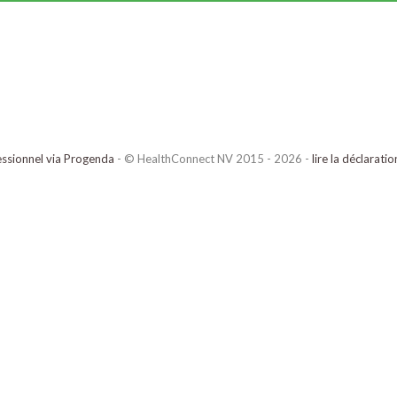
ssionnel via Progenda
- © HealthConnect NV 2015 - 2026 -
lire la déclarati