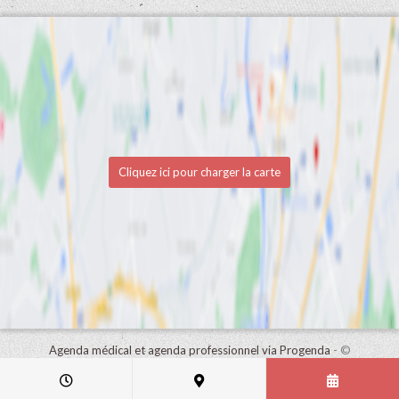
Cliquez ici pour charger la carte
Agenda médical et agenda professionnel via Progenda
- ©
HealthConnect NV 2015 - 2026 -
lire la déclaration de confidentialité
de ce cabinet