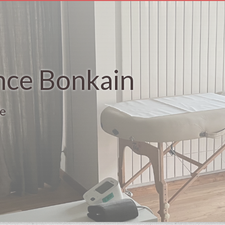
nce Bonkain
le