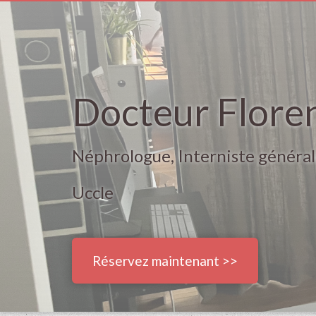
Docteur Flore
Néphrologue, Interniste généra
Uccle
Réservez maintenant >>