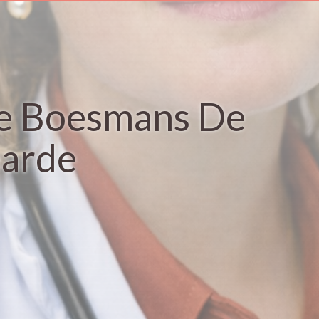
e Boesmans De
arde