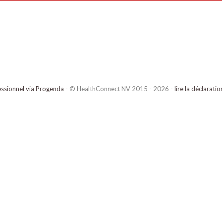
ssionnel via Progenda
- © HealthConnect NV 2015 - 2026 -
lire la déclarati