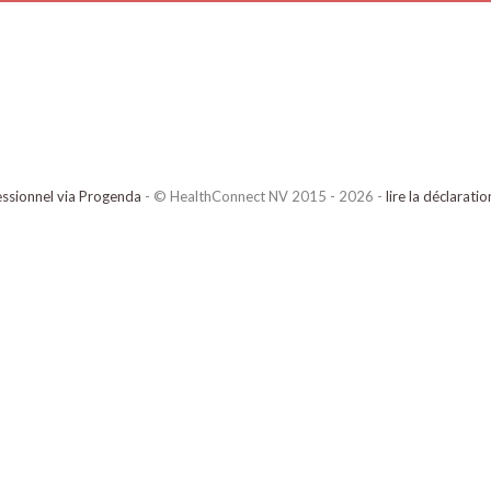
ssionnel via Progenda
- © HealthConnect NV 2015 - 2026 -
lire la déclarati