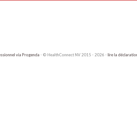
ssionnel via Progenda
- © HealthConnect NV 2015 - 2026 -
lire la déclarati