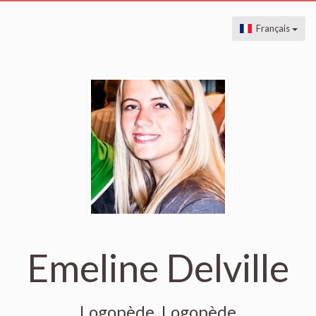
Français
Emeline Delville
Logopède, Logopède