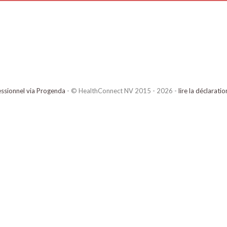
ssionnel via Progenda
- © HealthConnect NV 2015 - 2026 -
lire la déclarati