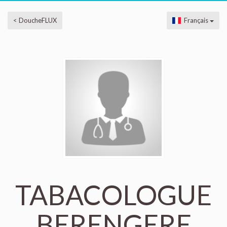
< DoucheFLUX
Français
TABACOLOGUE
BERENGERE