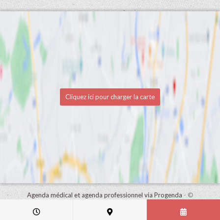
Cliquez ici pour charger la carte
Agenda médical et agenda professionnel via Progenda
- ©
HealthConnect NV 2015 - 2026 -
lire la déclaration de confidentialité
de ce cabinet