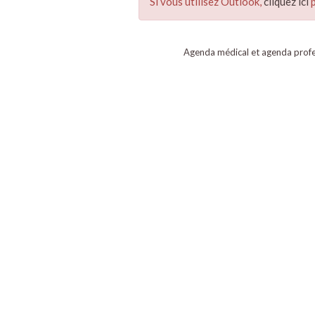
Si vous utilisez Outlook,
cliquez ici
p
Agenda médical et agenda profe