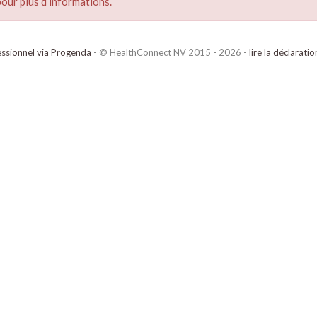
our plus d’informations.
ssionnel via Progenda
- © HealthConnect NV 2015 - 2026 -
lire la déclarati