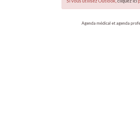
Si vous utilisez Outlook,
cliquez ici
p
Agenda médical et agenda profe