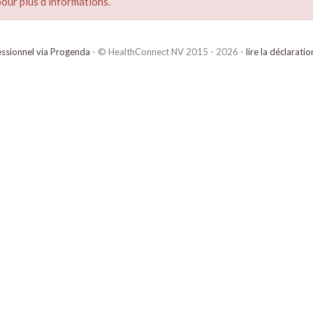
our plus d’informations.
ssionnel via Progenda
- © HealthConnect NV 2015 - 2026 -
lire la déclarati