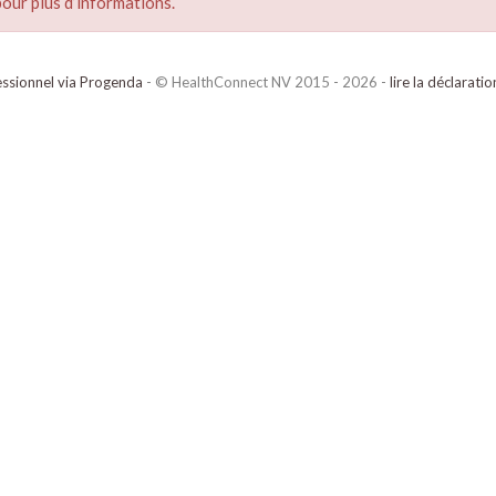
our plus d’informations.
ssionnel via Progenda
- © HealthConnect NV 2015 - 2026 -
lire la déclarati