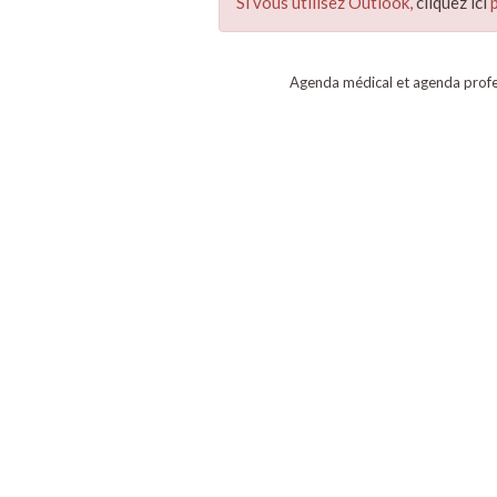
Si vous utilisez Outlook,
cliquez ici
p
Agenda médical et agenda profe