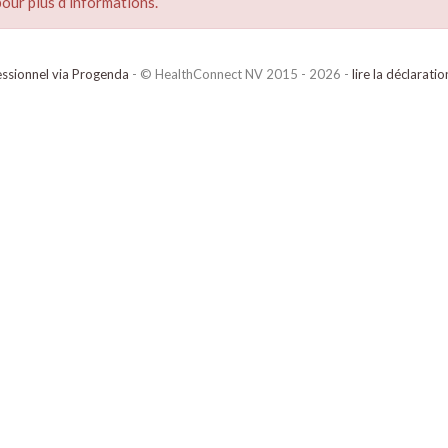
our plus d’informations.
ssionnel via Progenda
- © HealthConnect NV 2015 - 2026 -
lire la déclarati