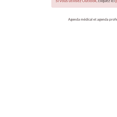
Si vous utilisez Outlook,
cliquez ici
p
Agenda médical et agenda profe