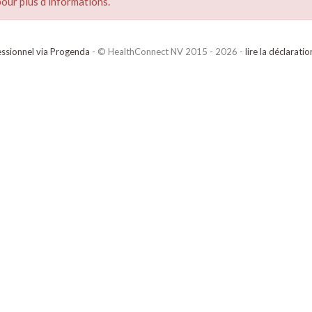
our plus d’informations.
ssionnel via Progenda
- © HealthConnect NV 2015 - 2026 -
lire la déclarati