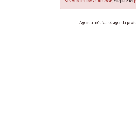
Si vous utilisez Outlook,
cliquez ici
p
Agenda médical et agenda profe