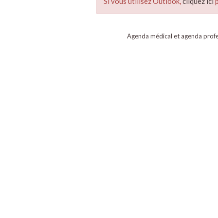
Si vous utilisez Outlook,
cliquez ici
p
Agenda médical et agenda profe