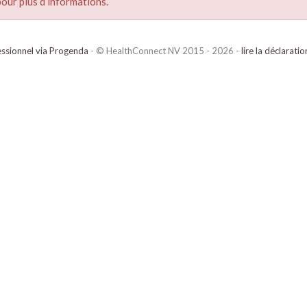
our plus d’informations.
ssionnel via Progenda
- © HealthConnect NV 2015 - 2026 -
lire la déclarati