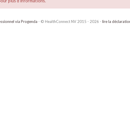
our plus d’informations.
ssionnel via Progenda
- © HealthConnect NV 2015 - 2026 -
lire la déclarati