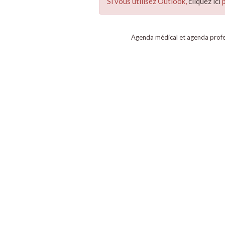
Si vous utilisez Outlook,
cliquez ici
p
Agenda médical et agenda profe