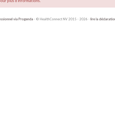
our plus d’informations.
ssionnel via Progenda
- © HealthConnect NV 2015 - 2026 -
lire la déclarati