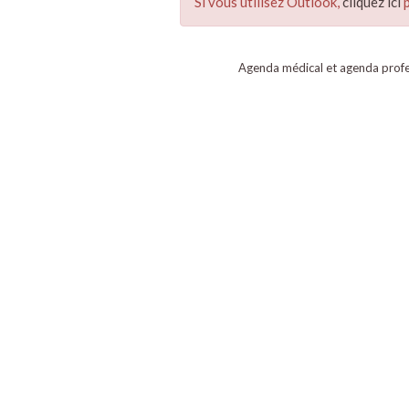
Si vous utilisez Outlook,
cliquez ici
p
Agenda médical et agenda profe