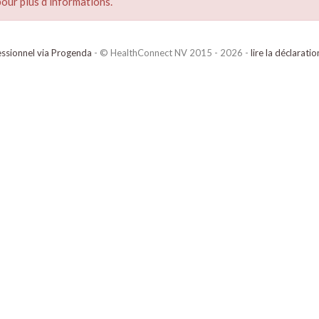
our plus d’informations.
ssionnel via Progenda
- © HealthConnect NV 2015 - 2026 -
lire la déclarati