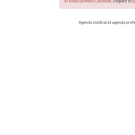
Si vous utilisez Outlook,
cliquez ici
p
Agenda médical et agenda profe