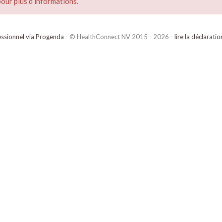
our plus d’informations.
ssionnel via Progenda
- © HealthConnect NV 2015 - 2026 -
lire la déclarati