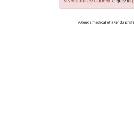
Si vous utilisez Outlook,
cliquez ici
p
Agenda médical et agenda profe