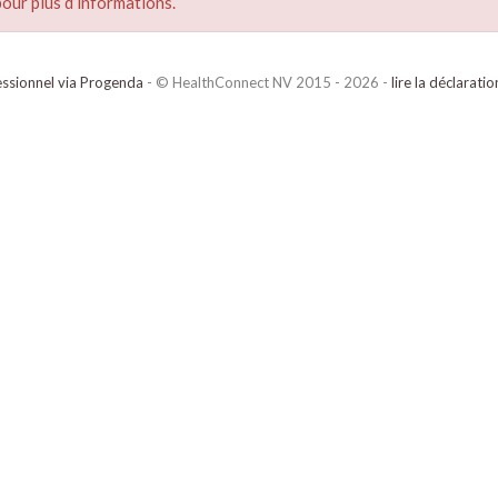
our plus d’informations.
ssionnel via Progenda
- © HealthConnect NV 2015 - 2026 -
lire la déclarati