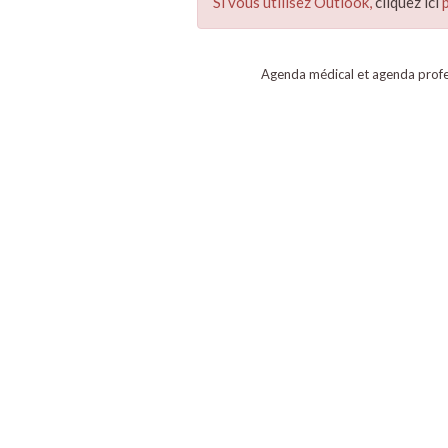
Si vous utilisez Outlook,
cliquez ici
p
Agenda médical et agenda profe