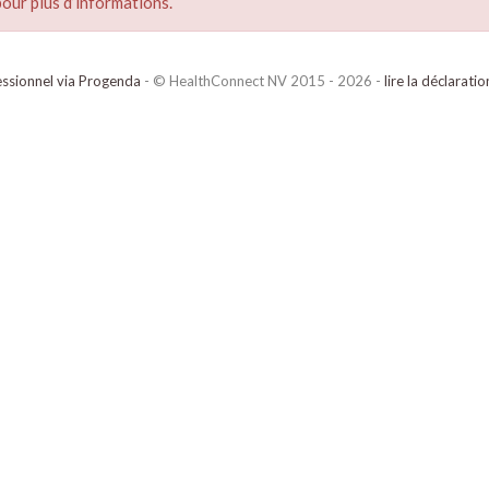
our plus d’informations.
ssionnel via Progenda
- © HealthConnect NV 2015 - 2026 -
lire la déclarati