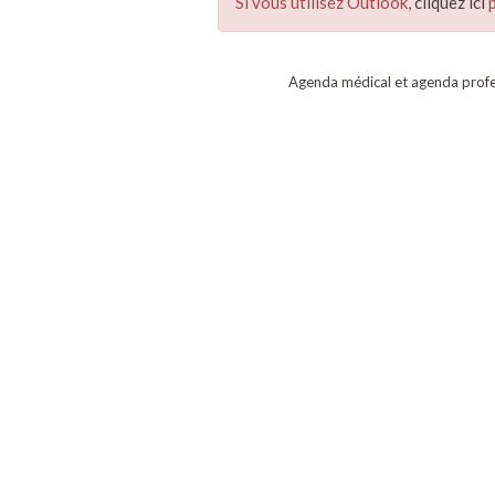
Si vous utilisez Outlook,
cliquez ici
p
Agenda médical et agenda profe