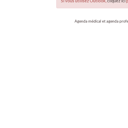
Si vous utilisez Outlook,
cliquez ici
p
Agenda médical et agenda profe