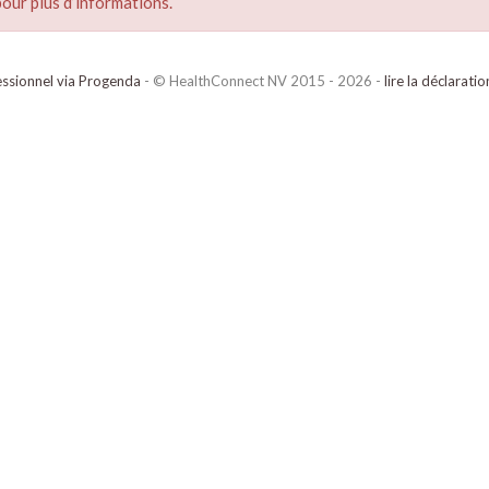
our plus d’informations.
ssionnel via Progenda
- © HealthConnect NV 2015 - 2026 -
lire la déclarati