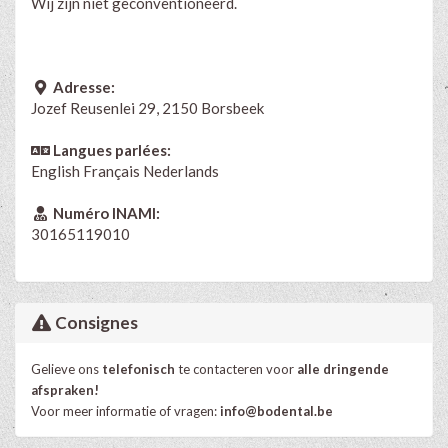
Wij zijn niet geconventioneerd.
Adresse:
Jozef Reusenlei 29, 2150 Borsbeek
Langues parlées:
English
Français
Nederlands
Numéro INAMI:
30165119010
Consignes
Gelieve ons
telefonisch
te contacteren voo
r
alle dringende
afspraken!
Voor meer informatie of vragen:
info@bodental.be